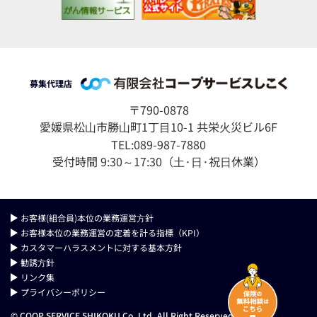
募集代理店
〒790-0878
愛媛県松⼭市勝⼭町1丁⽬10-1 共栄⽕災ビル6F
TEL:089-987-7880
受付時間 9:30～17:30（⼟·⽇·祝⽇休業）
お客様(組合員)本位の業務運営⽅針
お客様本位の業務運営の定着を計る指標（KPI）
カスタマーハラスメントに対する基本方針
勧誘⽅針
リンク集
プライバシーポリシー
© COOP SERVICE SHIKOKU Co. Ltd. All Right Reserved.