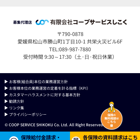
募集代理店
〒790-0878
愛媛県松⼭市勝⼭町1丁⽬10-1 共栄⽕災ビル6F
TEL:089-987-7880
受付時間 9:30～17:30（⼟·⽇·祝⽇休業）
お客様(組合員)本位の業務運営⽅針
お客様本位の業務運営の定着を計る指標（KPI）
カスタマーハラスメントに対する基本方針
勧誘⽅針
リンク集
プライバシーポリシー
© COOP SERVICE SHIKOKU Co. Ltd. All Right Reserved.
保険給付金請求・
各保険の資料請求はこち