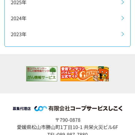
2025年
2024年
2023年
募集代理店
〒790-0878
愛媛県松⼭市勝⼭町1丁⽬10-1 共栄⽕災ビル6F
TEL:089-987-7880