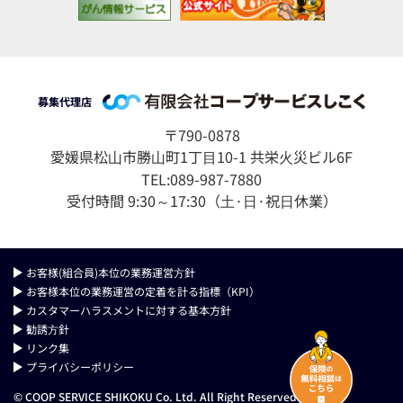
募集代理店
〒790-0878
愛媛県松⼭市勝⼭町1丁⽬10-1 共栄⽕災ビル6F
TEL:089-987-7880
受付時間 9:30～17:30（⼟·⽇·祝⽇休業）
お客様(組合員)本位の業務運営⽅針
お客様本位の業務運営の定着を計る指標（KPI）
カスタマーハラスメントに対する基本方針
勧誘⽅針
リンク集
プライバシーポリシー
© COOP SERVICE SHIKOKU Co. Ltd. All Right Reserved.