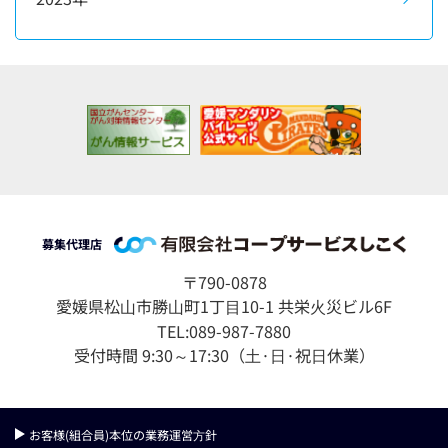
募集代理店
〒790-0878
愛媛県松⼭市勝⼭町1丁⽬10-1 共栄⽕災ビル6F
TEL:089-987-7880
受付時間 9:30～17:30（⼟·⽇·祝⽇休業）
お客様(組合員)本位の業務運営⽅針