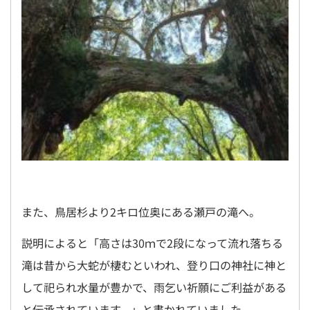
また、鳥居杉より2キロ位奥にある瀬戸の滝へ。
説明によると「高さは30ｍで2段になって流れ落ちる
滝は昔から大蛇が棲むといわれ、登り口の神社に神と
して祀られ水量が豊かで、雨乞い祈願にご利益がある
と伝承されています。」と書かれていました。