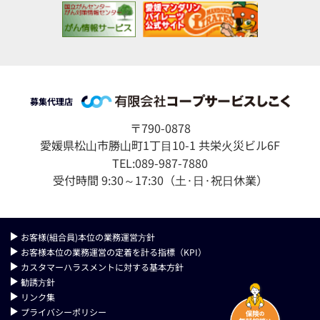
募集代理店
〒790-0878
愛媛県松⼭市勝⼭町1丁⽬10-1 共栄⽕災ビル6F
TEL:089-987-7880
受付時間 9:30～17:30（⼟·⽇·祝⽇休業）
お客様(組合員)本位の業務運営⽅針
お客様本位の業務運営の定着を計る指標（KPI）
カスタマーハラスメントに対する基本方針
勧誘⽅針
リンク集
プライバシーポリシー