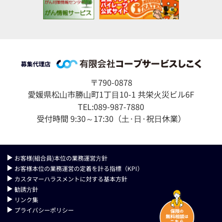
募集代理店
〒790-0878
愛媛県松⼭市勝⼭町1丁⽬10-1 共栄⽕災ビル6F
TEL:089-987-7880
受付時間 9:30～17:30（⼟·⽇·祝⽇休業）
お客様(組合員)本位の業務運営⽅針
お客様本位の業務運営の定着を計る指標（KPI）
カスタマーハラスメントに対する基本方針
勧誘⽅針
リンク集
プライバシーポリシー