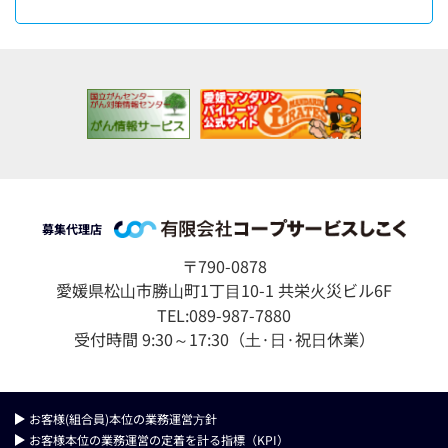
募集代理店
〒790-0878
愛媛県松⼭市勝⼭町1丁⽬10-1 共栄⽕災ビル6F
TEL:089-987-7880
受付時間 9:30～17:30（⼟·⽇·祝⽇休業）
お客様(組合員)本位の業務運営⽅針
お客様本位の業務運営の定着を計る指標（KPI）