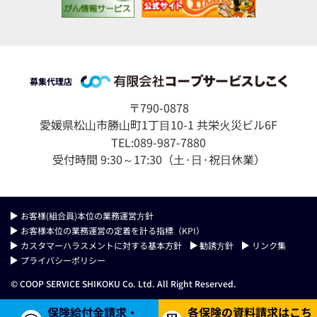
募集代理店
〒790-0878
愛媛県松⼭市勝⼭町1丁⽬10-1 共栄⽕災ビル6F
TEL:089-987-7880
受付時間 9:30～17:30（⼟·⽇·祝⽇休業）
お客様(組合員)本位の業務運営⽅針
お客様本位の業務運営の定着を計る指標（KPI）
カスタマーハラスメントに対する基本方針
勧誘⽅針
リンク集
プライバシーポリシー
© COOP SERVICE SHIKOKU Co. Ltd. All Right Reserved.
保険給付金請求・
各保険の資料請求はこち